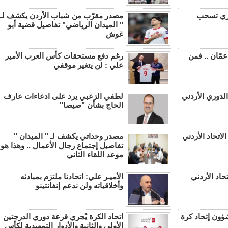
وري تسحب
مصدر مقرّب من شباب الأردن يكشف لـ
" الميدان الرياضي" تفاصيل قضية أبو
غوش
مّان .. فمن
رغم دفع مستحقات كأس العرب الأمير
علي : لن يتغير موقفي
الدوري الأردني
لطفي الزعبي يرد على ادعاءات عارف
الحاج بشأن "صيصا"
اتحاد الأردني
مصدر وحداتي يكشف لـ " الميدان "
تفاصيل إجتماع رجال الأعمال .. وهذا هو
موعد اللقاء الثاني
حاد الأردني
الأميـر علي: اتحادنا ملتزم بمبادئه
وأخلاقياته ولن ندعم إنفانتينو
شؤون إتحاد كرة
اتحاد الكرة يُجري قرعة دوري الدرجتين
الأولى والثانية والأدوار التمهيدية لكأس