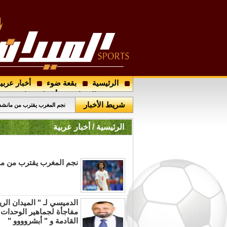
الرئيسية
بقعة ضوء
أخبار عربي
نجم برشلونة يطير الى باريس 
مجتمع الميدان
أرسل خبرا
شريط الأخبار
نجم المغرب يقترب من مانش
الرئيسية / أخبار عربية
نجم المغرب يقترب من م
الدميسي لـ " الميدان الر
مفاجأة لجماهير الوحدات ف
القادمة و " أبشروووو "