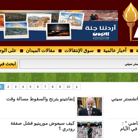
ة
أخبار عالمية
سوق الإنتقالات
مقالات الميدان
على الوج
..
ابحث في
ستر سيتي
1
2
3
4
5
6
7
8
9
10
انشستر سيتي
إنفانتينو يترنح والسقوط مسالة وقت
ياضي " :
كيف سيعوض مورينيو فشل صفقة
ي الأيام
رودري ؟