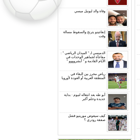
وفاة والد ليونيل ميسي
إنفانتينو يترنح والسقوط مسالة
وقت
الدميسي لـ " الميدان الرياضي " :
مفاجأة لجماهير الوحدات في
الأيام القادمة و " أبشروووو "
رياض محرز بين البقاء في
المنطقة العربية أو العودة لأوروبا
أبو طه بعد انتقاله لنيوم : بداية
جديدة وحلم أكبر
كيف سيعوض مورينيو فشل
صفقة رودري ؟