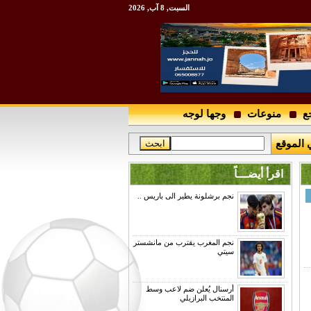
السبت, 8 آب, 2026
ع
منوعات
وجها لوجه
 الموقع
اقرأ أيضـــاً
نجم برشلونة يطير الى باريس ..
نجم المغرب يقترب من مانشستر
سيتي
أرسنال يُعلن ضم لاعب وسط
المنتخب البرازيلي