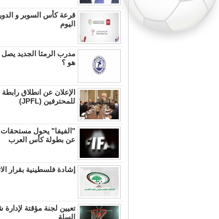
قرعة كأس السوبر و الد
اليوم
مدرب الرمثا الجديد يصل ع
هو ؟
الإعلان عن انطلاق رابطة 
للمحترفين (JPFL)
"الفيفا" يحول مستحقات ال
عن بطولة كأس العرب
إشادة فلسطينية بقرار الات
تعيين لجنة مؤقتة لإدارة 
السلة