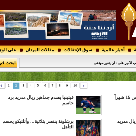
ة
أخبار عالمية
سوق الإنتقالات
مقالات الميدان
على الوج
 .. فمن هو ؟
ابحث في
الأمير علي : لن يتغير موقفي
1
2
3
4
5
6
7
8
9
10
الحكم على ماغواير بالسجن 15 شهراً
فيتينيا يصدم جماهير ريال مدريد برد
حاسم
ال مدريد
برشلونة ينتصر بثلاثية… وأتلتيكو يحسم
التأهل