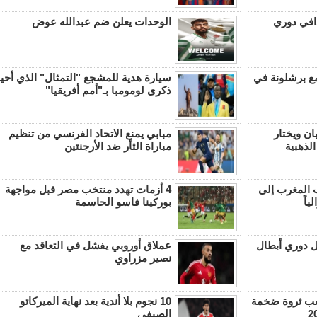
افي دوري
الوحدات يعلن ضم عبدالله عوض
ع برشلونة في
سيارة هدية للمشجع "التمثال" الذي أحيا
ذكرى لومومبا بـ"أمم أفريقيا"
ان ويختار
مبابي يمنع الاتحاد الفرنسي من تنظيم
لذهبية
مباراة الثأر ضد الأرجنتين
ب المغرب إلى
4 أزمات تهدد منتخب مصر قبل مواجهة
ياً
بوركينا فاسو الحاسمة
ل دوري أبطال
عملاق أوروبي يفشل في التعاقد مع
نصير مزراوي
كسب ثروة ضخمة
10 نجوم بلا أندية بعد نهاية الميركاتو
الصيفي