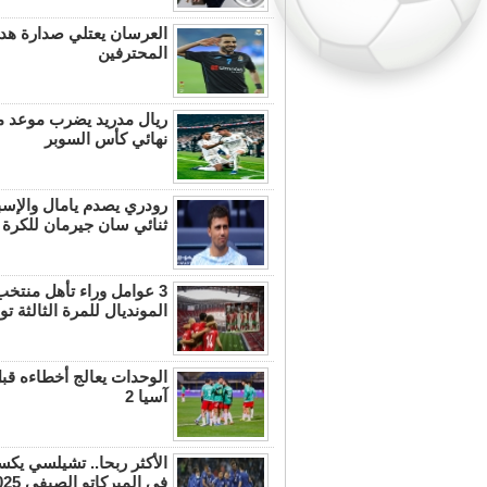
العرسان يعتلي صدارة هد
المحترفين
ريال مدريد يضرب موعد م
نهائي كأس السوبر
رودري يصدم يامال والإسب
ثنائي سان جيرمان للكرة ا
3 عوامل وراء تأهل منتخ
المونديال للمرة الثالثة توال
الوحدات يعالج أخطاءه قب
آسيا 2
الأكثر ربحا.. تشيلسي ي
في الميركاتو الصيفي 2025