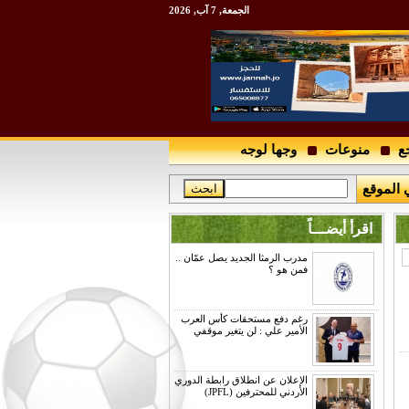
الجمعة, 7 آب, 2026
ع
منوعات
وجها لوجه
 الموقع
اقرأ أيضـــاً
مدرب الرمثا الجديد يصل عمّان ..
فمن هو ؟
رغم دفع مستحقات كأس العرب
الأمير علي : لن يتغير موقفي
الإعلان عن انطلاق رابطة الدوري
الأردني للمحترفين (JPFL)