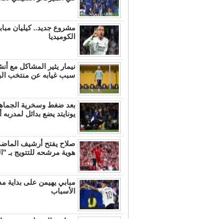
مشروع جديد.. كيليان مباب
الكوميديا
نيمار يثير المشاكل مع أ
سبب غيابه عن منتخب الب
بعد ضغط وسخرية الجماهي
يونايتد يضع بدائل لمدربه 
صلاح يفتح أرشيف الما
هوية مرشحه للتتويج بـ "ال
مبابي يهيمن على بداية مد
الأسباب