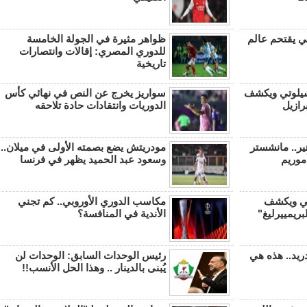
ي يقتحم عالم
ظواهر مثيرة في الجولة الخامسة
للدوري المصري: إقالات وانتصارات
تاريخية
نشيلوتي ويكشف
سواريز يخرج عن النص في نهائي كأس
رازيل
الدوريات وانتقادات حادة تلاحقه
ر.. مانشستر
مودريتش يضع بصمته الأولى في ميلان..
أموريم
وسعود عبد الحميد يظهر في فرنسا
ضي ويكشف
مكاسب الدوري الأوروبي.. كم تجني
بريمييرليغ"
الأندية في المنافسة؟
ريد.. هذه هي
رئيس الوحدات السابق: الوحدات لن
يُبنى بالدينار .. وهذا الحل الأنسب!!