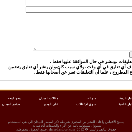
تعليقات ،وتنشر في حال الموافقة عليها فقط ،
ذف أي تعليق في أي وقت ،ولأي سبب كان،ولن ينشر أي تعليق يتضمن
المطروح ، علما ان التعليقات تعبر عن أصحابها فقط .
بار عربية
منوعات
مقالات الميدان
وجها لوجه
بار عالمية
سوق الإنتقالات
على الوجع
مجتمع الميدان
يسمح الاقتباس واعادة النشر من المحتوى شريطة ذكر المصدر الميدان الرياضي المستخدم
مسؤول مسؤولية تامة عن الآراء والتعليقات الخاصة به .
حقوق التأليف والنشر � 2012 ‏ almeedansport.com .جميع الحقوق محفوظة.