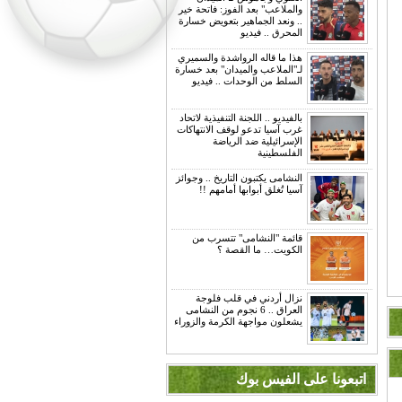
والملاعب" بعد الفوز: فاتحة خير
.. ونعد الجماهير بتعويض خسارة
المحرق .. فيديو
هذا ما قاله الرواشدة والسميري
لـ"الملاعب والميدان" بعد خسارة
السلط من الوحدات .. فيديو
بالفيديو .. اللجنة التنفيذية لاتحاد
غرب آسيا تدعو لوقف الانتهاكات
الإسرائيلية ضد الرياضة
الفلسطينية
النشامى يكتبون التاريخ .. وجوائز
آسيا تُغلق أبوابها أمامهم !!
قائمة "النشامى" تتسرب من
الكويت… ما القصة ؟
نزال أردني في قلب فلوجة
العراق .. 6 نجوم من النشامى
يشعلون مواجهة الكرمة والزوراء
اتبعونا على الفيس بوك