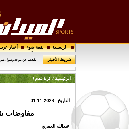
الرئيسية
بقعة ضوء
أخبار عربي
مصدر وحداتي يكشف لـ " الميدا
مجتمع الميدان
أرسل خبرا
شريط الأخبار
الكشف عن موعد وصول ديوما
الرئيسية /
كرة قدم /
التاريخ : 2023-11-01
مفاوضات شفو
عبدالله العمري