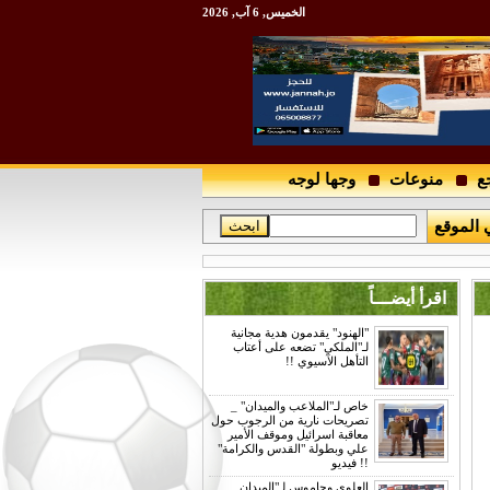
الخميس, 6 آب, 2026
ع
منوعات
وجها لوجه
 الموقع
اقرأ أيضـــاً
"الهنود" يقدمون هدية مجانية
لـ"الملكي" تضعه على أعتاب
التأهل الآسيوي !!
خاص لـ"الملاعب والميدان" _
تصريحات نارية من الرجوب حول
معاقبة اسرائيل وموقف الأمير
علي وبطولة "القدس والكرامة"
!! فيديو
العلوي وجاموس لـ"الميدان