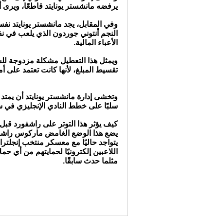
يرفضه مانشستر يونايتد قاطعًا، ويرى أ
وفي المقابل، يجد مانشستر يونايتد ن
النجم أنتوني جوردون الذي يلعب في نف
الأعباء المالية.
ويمثل هذا التعطيل مشكلة مزدوجة للشي
تقسيط المبلغ، لأنها كانت تعتمد على 
وتخشى إدارة مانشستر يونايتد أن يمتد
سلبًا على خطط النادي الإنجليزي في سو
كيف يؤثر هذا التوتر على راشفورد قبل 
يضع هذا الوضع الغامض ماركوس راشف
يتواجد حاليًا مع معسكر منتخب إنجلت
اللاعبين إلكترونيًا لحمايتهم من أي ح
مثلما حدث سابقًا.