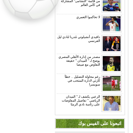
من قائمة "النشامى" المشاركة
في كأس العالم
لا تحاكموا التعمري
دافيدي أنشيلوتي مُدربا لنادي ليل
الفرنسي
مصدر من إدارة الأهلي المصري
يوضح لـ " الميدان " حقيقة
التفاوض مع صيصا
رغم محاولة التضليل .. خطأ
كارثي لادارة المنتخب في
سويسرا
الزعبي يكشف لـ " الميدان
الرياضي " تفاصيل المفاوضات
على رئاسة نادي الرمثا
اتبعونا على الفيس بوك