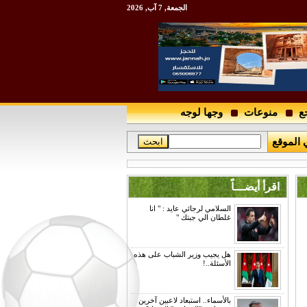
الجمعة, 7 آب, 2026
ع
منوعات
وجها لوجه
 الموقع
اقرأ أيضـــاً
السلامي لرجائي عايد : " انا
غلطان الي جبتك "
هل يجيب وزير الشباب على هذه
الأسئلة..!
بالأسماء.. استبعاد لاعبين آخرين