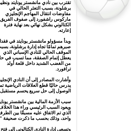
تقترب بين نادي مانشستر يونايتد ونظي
برشلونة، بسبب التعثر الحالي في
مفاوضات انتقال المهاجم الإنجليزي
ماركوس راشفورد إلى صفوف الفريق
الكتالوني بشكل نهائي بعد نهاية فترة
إعارته.
وبدأ مسؤولو مانشستر يونايتد في فقدا
صبرهم تمامًا تجاه إدارة برشلونة، بسب
الموقف الحالي للنادي الإسباني الذي
يعطل إتمام الصفقة، مما تسبب في حا
من الغضب الشديد داخل قلعة أولد
ترافورد.
وأشارت المصادر إلى أن النادي الإنجلي
يدرس حاليًا قطع العلاقات الرياضية تما
الوصول إلى حل سريع يحسم مستقبل 
سبب الأزمة المالية بين مانشستر يوناي
الذي تم الاتفاق عليه مسبقًا بين الطرف
واحد، وذلك بحسب ما ذكرت صحيفة “سب
وتسعى إدارة النادي الكتالوني إلى فتح