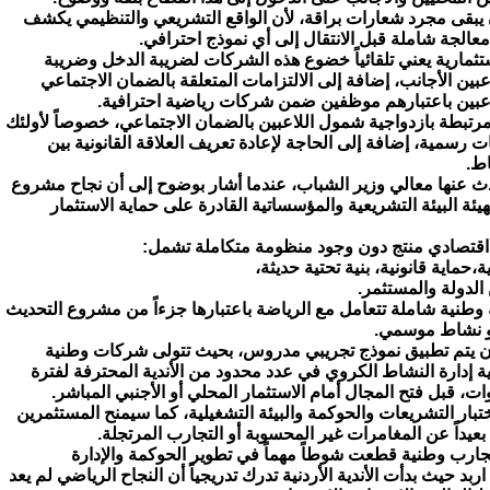
يبقى مجرد شعارات براقة، لأن الواقع التشريعي والتنظيمي يكشف
عالجة شاملة قبل الانتقال إلى أي نموذج احترافي.
ثمارية يعني تلقائياً خضوع هذه الشركات لضريبة الدخل وضريبة
عبين الأجانب، إضافة إلى الالتزامات المتعلقة بالضمان الاجتماعي
اعبين باعتبارهم موظفين ضمن شركات رياضية احترافية.
 مرتبطة بازدواجية شمول اللاعبين بالضمان الاجتماعي، خصوصاً لأولئك
سمية، إضافة إلى الحاجة لإعادة تعريف العلاقة القانونية بين
اط.
تحدث عنها معالي وزير الشباب، عندما أشار بوضوح إلى أن نجاح مشروع
ئة البيئة التشريعية والمؤسساتية القادرة على حماية الاستثمار
 اقتصادي منتج دون وجود منظومة متكاملة تشمل:
ماية قانونية، بنية تحتية حديثة،
الدولة والمستثمر.
ة وطنية شاملة تتعامل مع الرياضة باعتبارها جزءاً من مشروع التحديث
و نشاط موسمي.
أن يتم تطبيق نموذج تجريبي مدروس، بحيث تتولى شركات وطنية
 إدارة النشاط الكروي في عدد محدود من الأندية المحترفة لفترة
ت، قبل فتح المجال أمام الاستثمار المحلي أو الأجنبي المباشر.
تبار التشريعات والحوكمة والبيئة التشغيلية، كما سيمنح المستثمرين
بعيداً عن المغامرات غير المحسوبة أو التجارب المرتجلة.
جارب وطنية قطعت شوطاً مهماً في تطوير الحوكمة والإدارة
بد حيث بدأت الأندية الأردنية تدرك تدريجياً أن النجاح الرياضي لم يعد