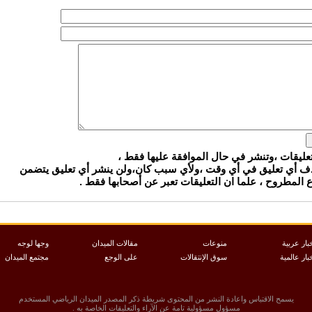
تعليقات ،وتنشر في حال الموافقة عليها فقط ،
ذف أي تعليق في أي وقت ،ولأي سبب كان،ولن ينشر أي تعليق يتضمن
المطروح ، علما ان التعليقات تعبر عن أصحابها فقط .
بار عربية
منوعات
مقالات الميدان
وجها لوجه
بار عالمية
سوق الإنتقالات
على الوجع
مجتمع الميدان
يسمح الاقتباس واعادة النشر من المحتوى شريطة ذكر المصدر الميدان الرياضي المستخدم
مسؤول مسؤولية تامة عن الآراء والتعليقات الخاصة به .