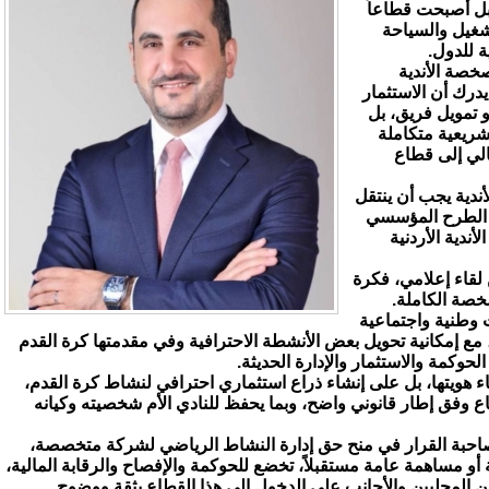
ل أصبحت قطاعاً
لتشغيل والسياحة
ة للدول.
خصة الأندية
درك أن الاستثمار
أو تمويل فريق، بل
تشريعية متكاملة
لي إلى قطاع
دية يجب أن ينتقل
 الطرح المؤسسي
ندية الأردنية
قاء إعلامي، فكرة
خصة الكاملة.
ت وطنية واجتماعية
ة، مع إمكانية تحويل بعض الأنشطة الاحترافية وفي مقدمتها كرة القدم
كمة والاستثمار والإدارة الحديثة.
إنهاء هويتها، بل على إنشاء ذراع استثماري احترافي لنشاط كرة القدم،
تفاع وفق إطار قانوني واضح، وبما يحفظ للنادي الأم شخصيته وكيانه
ة صاحبة القرار في منح حق إدارة النشاط الرياضي لشركة متخصصة،
مساهمة عامة مستقبلاً، تخضع للحوكمة والإفصاح والرقابة المالية،
 المحليين والأجانب على الدخول إلى هذا القطاع بثقة ووضوح.