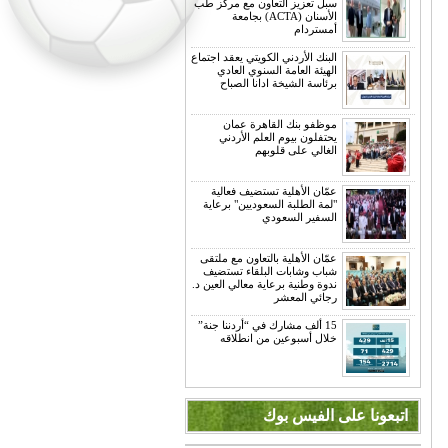
سبل تعزيز التعاون مع مركز طب
الأسنان (ACTA) بجامعة
أمستردام
البنك الأردني الكويتي يعقد اجتماع
الهيئة العامة السنوي العادي
برئاسة الشيخة ادانا الصباح
موظفو بنك القاهرة عمان
يحتفلون بيوم العلم الأردني
الغالي على قلوبهم
عمّان الأهلية تستضيف فعالية
"لمة الطلبة السعوديين" برعاية
السفير السعودي
عمّان الأهلية بالتعاون مع ملتقى
شباب وشابات البلقاء تستضيف
ندوة وطنية برعاية معالي العين د.
رجائي المعشر
15 ألف مشارك في “أردننا جنة”
خلال أسبوعين من انطلاقه
اتبعونا على الفيس بوك