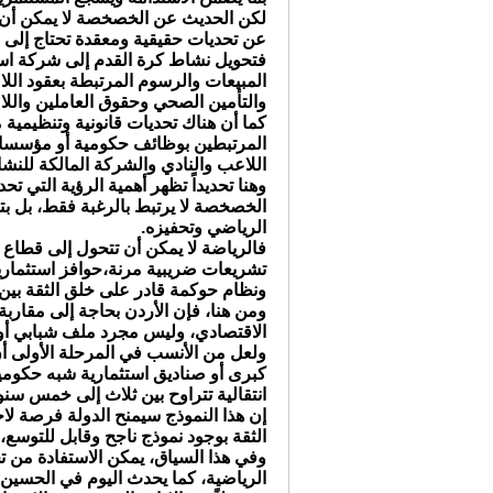
لكن الحديث عن الخصخصة لا يمكن أن 
عن تحديات حقيقية ومعقدة تحتاج إلى م
فتحويل نشاط كرة القدم إلى شركة است
المبيعات والرسوم المرتبطة بعقود اللا
والتأمين الصحي وحقوق العاملين والل
كما أن هناك تحديات قانونية وتنظيمية
المرتبطين بوظائف حكومية أو مؤسسات ر
اللاعب والنادي والشركة المالكة للنش
وهنا تحديداً تظهر أهمية الرؤية التي 
الخصخصة لا يرتبط بالرغبة فقط، بل بتهي
الرياضي وتحفيزه.
فالرياضة لا يمكن أن تتحول إلى قطاع
تشريعات ضريبية مرنة،حوافز استثمارية،ح
ونظام حوكمة قادر على خلق الثقة بين 
ومن هنا، فإن الأردن بحاجة إلى مقارب
الاقتصادي، وليس مجرد ملف شبابي أ
ولعل من الأنسب في المرحلة الأولى 
كبرى أو صناديق استثمارية شبه حكومية
انتقالية تتراوح بين ثلاث إلى خمس سنوا
إن هذا النموذج سيمنح الدولة فرصة لاخ
الثقة بوجود نموذج ناجح وقابل للتوسع، 
وفي هذا السياق، يمكن الاستفادة من ت
الرياضية، كما يحدث اليوم في الحسين ار