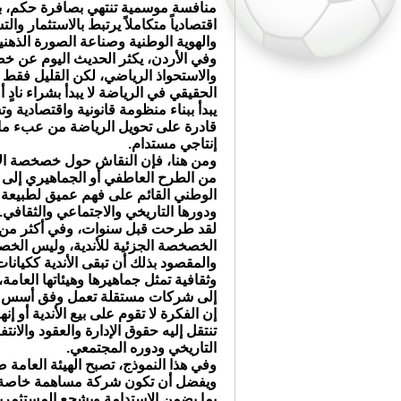
منافسة موسمية تنتهي بصافرة حكم، ب
اقتصادياً متكاملاً يرتبط بالاستثمار وا
والهوية الوطنية وصناعة الصورة الذهني
وفي الأردن، يكثر الحديث اليوم عن خص
والاستحواذ الرياضي، لكن القليل فقط ي
الحقيقي في الرياضة لا يبدأ بشراء نادٍ 
يبدأ ببناء منظومة قانونية واقتصادية و
قادرة على تحويل الرياضة من عبء ما
إنتاجي مستدام.
ومن هنا، فإن النقاش حول خصخصة الأن
من الطرح العاطفي أو الجماهيري إلى
الوطني القائم على فهم عميق لطبيعة الأ
ودورها التاريخي والاجتماعي والثقافي.
لقد طرحت قبل سنوات، وفي أكثر من ل
الخصخصة الجزئية للأندية، وليس الخص
والمقصود بذلك أن تبقى الأندية ككيانا
وثقافية تمثل جماهيرها وهيئاتها العام
إلى شركات مستقلة تعمل وفق أسس الحو
إن الفكرة لا تقوم على بيع الأندية أو 
تنتقل إليه حقوق الإدارة والعقود والان
التاريخي ودوره المجتمعي.
وفي هذا النموذج، تصبح الهيئة العام
ويفضل أن تكون شركة مساهمة خاصة أو 
بما يضمن الاستدامة ويشجع المستثمرين