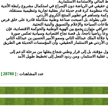
 المالي والاستدامة الاستثمارية.
 حقيقي في الرياضة دون الإسراع في استكمال مشروع رابطة الأندية
اء منظومة كرة قدم حديثة تدار بعقلية تجارية وتنظيمية مستقلة،
كمة وتساهم في تطوير المنتج الكروي الأردني.
سة على بطولة، بل أصبحت صناعة وطنية متكاملة قادرة على خلق فرص
ات السياحة والإعلام والتسويق والبنية التحتية.
احترافي متوازن يجمع بين الهوية الوطنية والحوكمة الاقتصادية، فإن
عاً رياضياً ناجحاً، بل قصة نجاح اقتصادية وسيادية تعكس صورة
 جلالة الملك عبدالله الثاني وسمو الأمير الحسين بن عبدالله الثاني
ن الأردني هو الاستثمار الحقيقي، وأن المؤسسات الحديثة هي الطريق
 حلول مؤقتة، بل إلى قرار وطني شجاع ينقلها من مرحلة الدعم إلى
ى عقلية الاستثمار، ومن ردود الفعل إلى تخطيط طويل الأمد
عدد المشاهدات :
[ 28780 ]