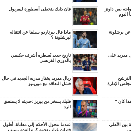
اجه صن داونز
فان دايك يتخطى أسطورة ليفربول
 اليوم
عن برشلونة
ماذا قال بيرناردو سيلفا عن انتقاله
لبرشلونة ؟
ل مدريد على
تاريخ جديد يُسطره أشرف حكيمي
بالدوري الفرنسي
الترشح
ريال مدريد يختار مدربه الجديد في حال
مجلس الإدارة
فشل التعاقد مع مورينيو
ذا كان "
فليك يسخر من بيريز :حديثه لا يستحق
الرد
 بين الأهلي
عندما تتحول الأحلام إلى معاناة: أطول
ي
فترات غياب نجوم كرة القدم بسبب