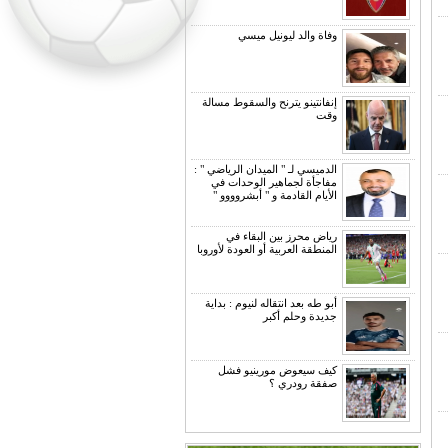
وفاة والد ليونيل ميسي
إنفانتينو يترنح والسقوط مسالة
وقت
الدميسي لـ " الميدان الرياضي " :
مفاجأة لجماهير الوحدات في
الأيام القادمة و " أبشروووو "
رياض محرز بين البقاء في
المنطقة العربية أو العودة لأوروبا
أبو طه بعد انتقاله لنيوم : بداية
جديدة وحلم أكبر
كيف سيعوض مورينيو فشل
صفقة رودري ؟