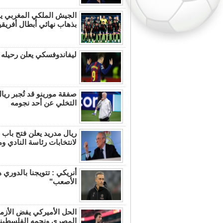
الجيش الملكي المغربي يو
بذهاب نهائي أبطال أفريقيا
ليفاندوفسكي يعلن رحيله 
صفقة مورينو قد تُجبر ريا
التخلي عن أحد نجومه
ريال مدريد يعلن فتح باب 
لانتخابات رئاسة النادي و
أنريكي : تتويجنا بالدوري ه
الأصعب"
الحل الأميركي يفض الأزمة
المصري ونجمه الفلسطين