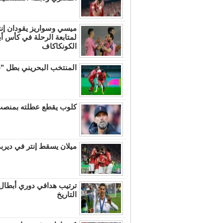
ميسي وسواريز يقودان إنت
لمتابعة الرحلة في كأس أ
الكونكاكاف
المنتخب البحريني بطل "خل
كلوب يقطع عطلته بمنصب
ميلان يسقط إنتر في دير
ترتيب هدافي دوري أبطال 
التاريخ