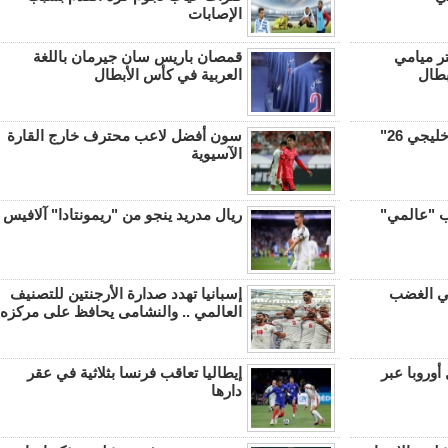
الإصابات
ر ميامي
قمصان باريس سان جيرمان باللغة
بطال
العربية في كأس الأبطال
يجي 26"
سون أفضل لاعب محترف خارج القارة
الآسيوية
 "عالمي"
ريال مدريد ينجو من "ريمونتادا" آلافيس
بي الغضب
إسبانيا تهدد صدارة الأرجنتين للتصنيف
العالمي .. والنشامى يحافظ على مركزه
أوروبا عبر
إيطاليا تعاقب فرنسا بثلاثية في عقر
دارها