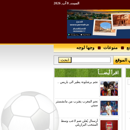
السبت, 8 آب, 2026
ع
منوعات
وجها لوجه
 الموقع
اقرأ أيضـــاً
نجم برشلونة يطير الى باريس ..
نجم المغرب يقترب من مانشستر
سيتي
أرسنال يُعلن ضم لاعب وسط
المنتخب البرازيلي