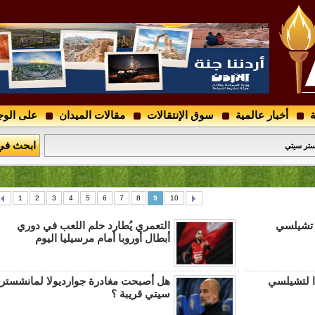
ة
أخبار عالمية
سوق الإنتقالات
مقالات الميدان
على الوج
..
ابحث في
ستر سيتي
1
2
3
4
5
6
7
8
9
10
 تشيلسي
التعمري يُطارد حلم اللعب في دوري
أبطال أوروبا أمام مرسيليا اليوم
ا لتشيلسي
هل أصبحت مغادرة جوارديولا لمانشستر
سيتي قريبة ؟