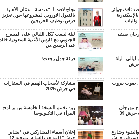
صد ثلاث جوائز
نجاح لافت لـ "هندسة " عمّان الأهلية
الإسكندرية
بالقبول الاوروبي لمشروعها حول تعزيز
والباب
فرص توظيف الخريجين
مهرجان صيف
ليلة ليست ككل الليالي على المسرح
الجنوبي مع فارس الأغنية السعودية خالد
عبد الرحمن من
يالي "ليلة
فرقة جدل رجعت!
 جرش
 صوت بيروت
مشاركة لأصحاب الهمم في السفارات
في جرش 2025
اح مهرجان
زين تختتم النسخة الخامسة من برنامج
 جرش 39
المرأة في التكنولوجيا
الضوء وشارع
إعلان أسماء المشاركين في "بشاير
لأردني في جرش
جرش" للمواهب الشابة بنسخته 12