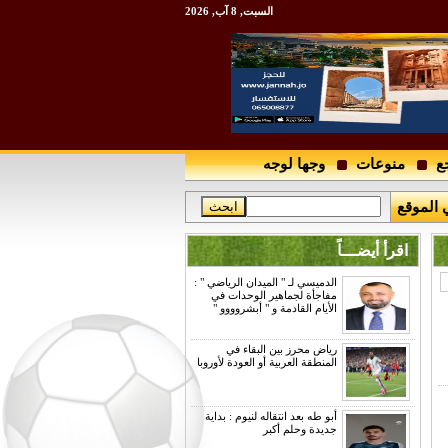
السبت, 8 آب, 2026
ع
منوعات
وجها لوجه
 الموقع
اقرأ أيضـــاً
الدميسي لـ " الميدان الرياضي " :
مفاجأة لجماهير الوحدات في
الأيام القادمة و " أبشروووو "
رياض محرز بين البقاء في
المنطقة العربية أو العودة لأوروبا
أبو طه بعد انتقاله لنيوم : بداية
جديدة وحلم أكبر