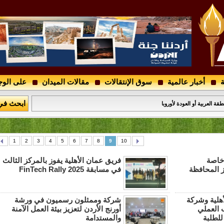
ة
أخبار عالمية
سوق الإنتقالات
مقالات الميدان
على الوج
 " : مفاجأة لجماهير الوحدات في الأيام القادمة و " أبشروووو "
ابحث في
قة العربية أو العودة لأوروبا
1
2
3
4
5
6
7
8
9
10
 خاصة
فريق عمان الأهلية يفوز بالمركز الثالث
يز المحافظة
في مسابقة FinTech Rally 2025
أهلية وشركة
شركة وممثلون رسميون في ورشة
 العملي
أورنج الأردن لتعزيز بيئة العمل الآمنة
للطلبة
والمستدامة