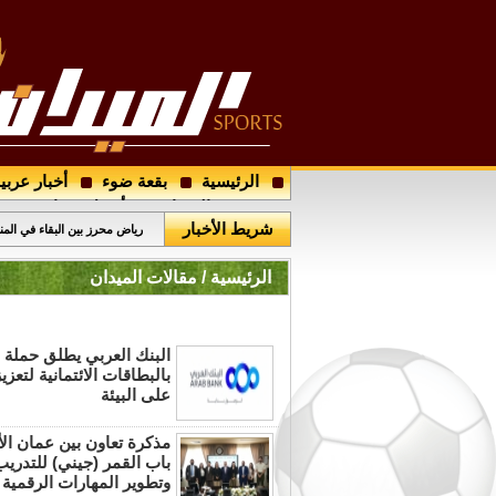
الرئيسية
بقعة ضوء
أخبار عربي
الدميسي لـ " الميدان الرياضي
مجتمع الميدان
أرسل خبرا
شريط الأخبار
رياض محرز بين البقاء في المنط
الرئيسية / مقالات الميدان
البنك العربي يطلق حملة
بالبطاقات الائتمانية لتعز
على البيئة
مذكرة تعاون بين عمان ال
باب القمر (جيني) للتدريب
وتطوير المهارات الرقمية 