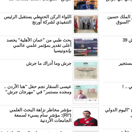
 الملك حسين
اللواء الركن الحنيطي يستقبل الرئيس
 "السوق
التنفيذي لشركة أورنج
39
بحث طبي من "عمان الأهلية" يحصد
أعلى تقدير بمؤتمر علمي عالمي
بإندونيسيا
 مستجير
جرش وما أدراك ما جرش
 .. !
عيسى السقار نجم حفل "هنا الأردن ..
ومجده مستمر" في "مهرجان جرش"
 "اليوم الدولي
مؤشر مخاطر نزاهة البحث العلمي
(RI²): مؤشر سام يسيء لسمعة
الجامعات الأردنية