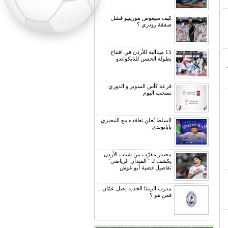
كيف سيعوض مورينيو فشل
صفقة رودري ؟
15 ميدالية للأردن في افتتاح
بطولة الحسن للتايكواندو
قرعة كأس السوبر و الدوري
تسحب اليوم
السلط يُعلن تعاقده مع النيجيري
باباتوندي
مصدر مقرّب من شباب الأردن
يكشف لـ " الميدان الرياضي"
تفاصيل قضية أبو غوش
مدرب الرمثا الجديد يصل عمّان ..
فمن هو ؟