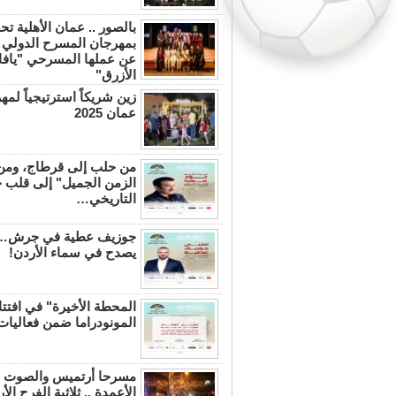
بالصور .. عمان الأهلية تح
بمهرجان المسرح الدولي ب
عن عملها المسرحي "يافا 
الأزرق"
زين شريكاً استرتيجياً ل
عمان 2025
من حلب إلى قرطاج، ومن ل
الزمن الجميل" إلى قلب
التاريخي…
جوزيف عطية في جرش…
يصدح في سماء الأردن!
المحطة الأخيرة" في افتت
المونودراما ضمن فعاليات
مسرحا أرتميس والصوت و
الأعمدة .. ثلاثية الفرح ا