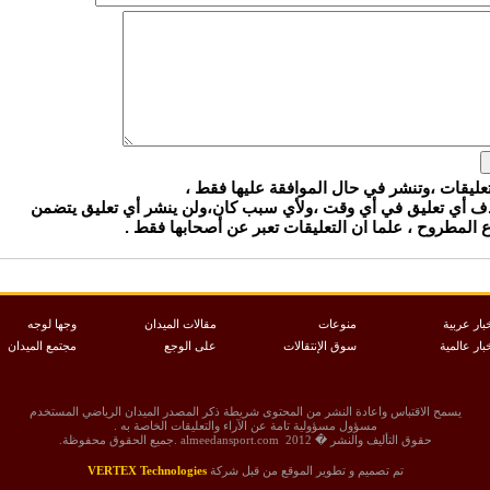
تعليقات ،وتنشر في حال الموافقة عليها فقط ،
ذف أي تعليق في أي وقت ،ولأي سبب كان،ولن ينشر أي تعليق يتضمن
المطروح ، علما ان التعليقات تعبر عن أصحابها فقط .
بار عربية
منوعات
مقالات الميدان
وجها لوجه
بار عالمية
سوق الإنتقالات
على الوجع
مجتمع الميدان
يسمح الاقتباس واعادة النشر من المحتوى شريطة ذكر المصدر الميدان الرياضي المستخدم
مسؤول مسؤولية تامة عن الآراء والتعليقات الخاصة به .
حقوق التأليف والنشر � 2012 ‏ almeedansport.com .جميع الحقوق محفوظة.
تم تصميم و تطوير الموقع من قبل شركة
VERTEX Technologies