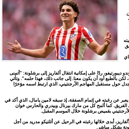
ن
ته
يق
اي
يبورتيفو، ردًا على إمكانية انتقال ألفاريز إلى برشلونة: "أتمنى
كن بالطبع أود أن يكون معنا. إلى جانب ذلك، فهذا حلمه". وتأتي
جدل حول مستقبل المهاجم الأرجنتيني، الذي ارتبط اسمه مؤخرًا
بر عن رغبته في إتمام الصفقة، إذ سبقه لامين يامال، الذي أكد في
 الفريق. كما ألمح كل من مارك بيرنال وبيدري والحارس خوان
لأرجنتيني بقميص برشلونة خلال الموسم المقبل.
فاريز، أبدى خلالها رغبته في الرحيل عن أتلتيكو مدريد من أجل
ونة بشكل مباشر.