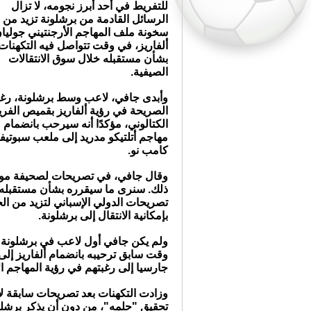
للتفريط في أحد أبرز نجومه، لا تزال
الرسائل القادمة من برشلونة تزيد من
سخونة ملف المهاجم الأرجنتيني جوليا
ألفاريز، في وقت تتواصل فيه التكهنات
بشأن مستقبله خلال سوق الانتقالات
الصيفية.
وأبدى جافي، لاعب وسط برشلونة، رغب
الصريحة في رؤية ألفاريز بقميص الفر
الكتالوني، مؤكدًا أنه سيرحب بانضمام
مهاجم أتلتيكو مدريد إلى ملعب سبوتيف
كامب نو.
وقال جافي، في تصريحات لصحيفة موندو د
ذلك. سنرى ما سيقرره بشأن مستقبله، ل
تصريحات الدولي الإسباني لتزيد من ال
بإمكانية الانتقال إلى برشلونة.
ولم يكن جافي أول لاعب في برشلونة يع
وقت سابق ترحيبه بانضمام ألفاريز إلى
جارسيا إلى رغبتهم في رؤية المهاجم ا
وزادت التكهنات بعد تصريحات سابقة لأل
تحقيق "حلمه"، من دون أن يذكر برشل