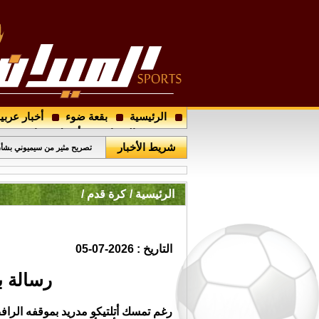
الرئيسية
بقعة ضوء
أخبار عربي
خضيرة يفاجئ ريال مدريد
مجتمع الميدان
أرسل خبرا
شريط الأخبار
تصريح مثير من سيميوني بشأن
الرئيسية /
كرة قدم /
التاريخ : 2026-07-05
رسالة ب
رغم تمسك أتلتيكو مدريد بموقفه الرا