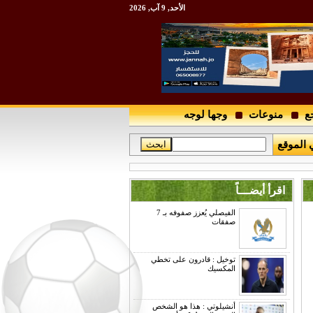
الأحد, 9 آب, 2026
ع
منوعات
وجها لوجه
 الموقع
اقرأ أيضـــاً
الفيصلي يُعزز صفوفه بـ 7
صفقات
توخيل : قادرون على تخطي
المكسيك
أنشيلوتي : هذا هو الشخص