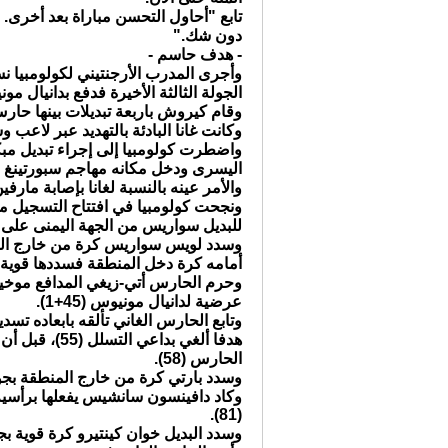
تابع "أحاول التحسن مباراة بعد أخرى. 
دون شك."
- هدف حاسم -
وأجرى المدرب الأرجنتيني لكولومبيا نس
الجولة الثالثة الأخيرة فدفع بدانيال م
وقام كيروش باربعة تبديلات بينها حا
وكانت غانا البادئة بالتهديد عبر لاعب 
واضطرت كولومبيا إلى إجراء تبديل مب
اليسرى ودخل مكانه مهاجم سبورتينغ ال
والأمر عينه بالنسبة لغانا بإصابة مارفين
ونجحت كولومبيا في افتتاح التسجيل م
للبديل سواريس من الجهة اليمنى على يم
أمامه كرة دخل المنطقة فسددها قوية بجوار
وحرم الحارس أتي-زيغي المدافع موخيكا
عرضية لدانيال مونيوس (45+1).
هدفا ألغي بد
الحارس (58).
وسدد بارتي كرة من خارج المنطقة بجوار ال
وكاد دافينسون سانشيس يفعلها برأسية 
(81).
وسدد البديل خوان كينتيرو كرة قوية بجوار 