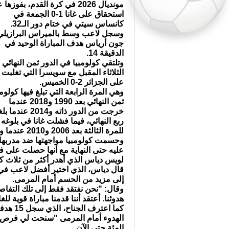
مونديال 2026 في كرة القدم، بفوزها
استحقاق على غانا 1-0 الجمعة في
كانساس سيتي في ختام دور الـ32.
وسجل لاعب وسط بالميراس البرازيلي
جون أرياس هدف المباراة الوحيد في
الدقيقة 14.
وتلتقي كولومبيا في الدور ثمن النهائي
الثلاثاء المقبل مع سويسرا التي تغلبت
على الجزائر 2-0 الخميس.
وهي المرة الرابعة التي تبلغ فيها كولومب
ثمن النهائي بعد 1990 و2018 عندما
خرجت من الدور ذاته و2014 عن
ربع النهائي، فيما فشلت غانا في بلوغه
للمرة الثالثة بعد 2006 و2010 عندما وصلت إلى ربع النهائي وخسرت أمام الأوروغواي.
وحسمت كولومبيا مواجهتها ضد مدربها
عليه حتى النهاية مع أنها حصلت على ف
لويس دياس الذي أهدر أكثر من ثلاث كرا
قال دياس، الذي اختير أفضل لاعب في الم
إلى مزيد من الحسم أمام المرمى.
وقال: "نحن نفتقد فقط إلى تلك التفا
هدوئنا. أعتقد أننا قدمنا مباراة قوية للغا
كما اع
المئة حتى الآن.