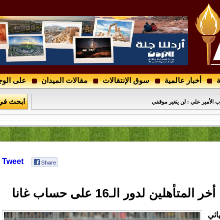
ة
أخبار عالمية
سوق الإنتقالات
مقالات الميدان
على الوج
 .. فمن هو ؟
ابحث في
الأمير علي : لن يتغير موقفي
Tweet
أهلين لدور الـ16 على حساب غانا
ائي