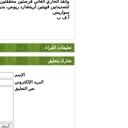
وأنقذ الحاري الغاني فرصتين محققتين 
لتسديدتين قويتين لريتشارد ريوس، بد
سواريس.
أ ف ب
تعليقات القراء
شارك بتعليق
الإسم
البريد الإلكتروني
نص التعليق