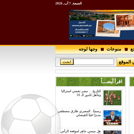
الجمعة, 7 آب, 2026
ع
منوعات
وجها لوجه
 الموقع
اقرأ أيضـــاً
للتاريخ ... مصر تقصي استراليا
وتتأهل للدور الـ 16
رسميًا.. المصري طارق مصطفى
مديرًا فنيًا للفيصلي
هل ميسي جاهز لموقعة الرأس