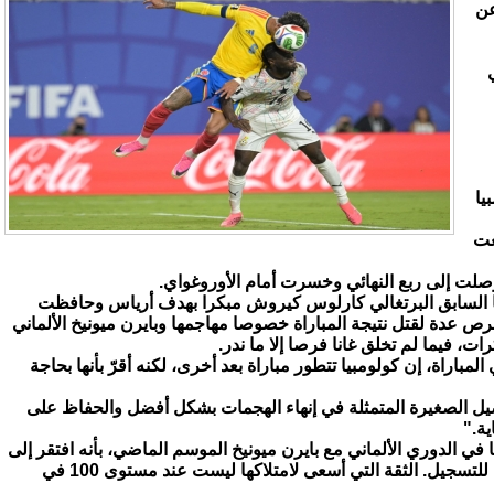
 عن
يا
دما بلغت
 السابق البرتغالي كارلوس كيروش مبكرا بهدف أرياس وحافظت
رص عدة لقتل نتيجة المباراة خصوصا مهاجمها وبايرن ميونيخ الألماني
ت، فيما لم تخلق غانا فرصا إلا ما ندر.
باراة، إن كولومبيا تتطور مباراة بعد أخرى، لكنه أقرّ بأنها بحاجة
صيل الصغيرة المتمثلة في إنهاء الهجمات بشكل أفضل والحفاظ على
ية."
ترف الجناح، الذي سجل 15 هدفا في الدوري الألماني مع بايرن ميونيخ الموسم الماضي، بأنه افتقر إلى
الهدوء أمام المرمى "سنحت لي فرص للتسجيل. الثقة التي أسعى لامتلاكها ليست عند مستوى 100 في