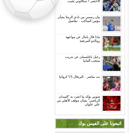
الأخضر ؟ سكالوني يُجيب
بيان رسمي من نادي الرمثا بشأن
مؤمن الساكت .. تفاصيل
ماذا قال يامال عن مواجهة
رونالدو المرتقبة
رحيل ناغلسمان عن تدريب
منتخب ألمانيا
بث مباشر .. البرتغال VS كرواتيا
شوبير يؤكد ما انفرد به "الميدان
الرياضي" بشأن موقف الأهلي من
علي علوان
اتبعونا على الفيس بوك