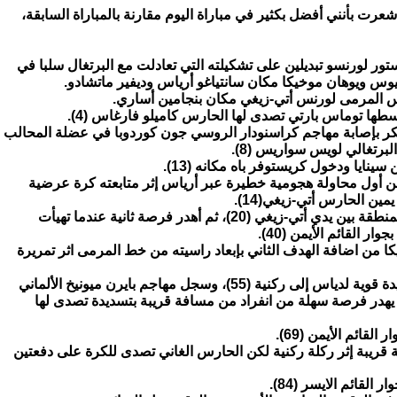
شعرت بأنني أفضل بكثير في مباراة اليوم مقارنة بالمباراة السابقة،
تور لورنسو تبديلين على تشكيلته التي تعادلت مع البرتغال سلبا في
ونيوس ويوهان موخيكا مكان سانتياغو أرياس وديفير ماتشادو.
رس المرمى لورنس أتي-زيغي مكان بنجامين أساري.
وسطها توماس بارتي تصدى لها الحارس كاميلو فارغاس (4).
كر بإصابة مهاجم كراسنودار الروسي جون كوردوبا في عضلة المحالب
برتغالي لويس سواريس (8).
 سينايا ودخول كريستوفر باه مكانه (13).
ن أول محاولة هجومية خطيرة عبر أرياس إثر متابعته كرة عرضية
ين الحارس أتي-زيغي(14).
وسدد لويس سواريس كرة من خارج المنطقة بين يدي أتي-زيغي (20)، ثم أهدر فرصة ثانية عندما تهيأت
 القائم الأيمن (40).
 من اضافة الهدف الثاني بإبعاد راسيته من خط المرمى اثر تمريرة
وتابع الحارس الغاني تألقه بابعاده تسديدة قوية لدياس إلى ركنية (55)، وسجل مهاجم بايرن ميونيخ الألماني
اعي التسلل (55)، قبل أن يهدر فرصة سهلة من انفراد من مسافة قريبة بتسديدة تصدى لها
قائم الأيمن (69).
قريبة إثر ركلة ركنية لكن الحارس الغاني تصدى للكرة على دفعتين
القائم الايسر (84).