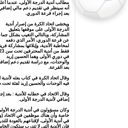
مطالب أندية الدرجة الأولى، عندما أعل
أنه سينظر في تقديم دعم مالي إضافي
بعد إجراء قرعة الدوري.
ويخشى اتحاد الكرة من إصرار أندية
الدرجة الأولى على موقفها بتعليق
المشاركة، وبالتالي التغيب بشكل جما
عن قرعة الدوري، الأمر الذي دفعه
لمخاطبة الأندية، وإبلاغها بمشاركة فري
فقط من أندية المحترفين تحت 
في دوري الأولى وهما الحسين إربد
والوحدات، مع دراسة تقديم دعم إضاف
بعد القرعة.
وقال اتحاد الكرة في كتاب بعثه لأندي
فيه الوحدات والحسين إربد لفئة تحت سن 23، بحثا عن الفوائد ا
وقال الاتحاد في خطابه للأندية : بعد إ
إضافي لأندية الدرجة الأولى.
وكان مسؤولون في أندية الدرجة الأولى،
خاصة وأن هناك موظفين في الاتحاد (و
في أندية الأولى، لإقناعهم بالعودة للت
فإن الأندية التي لا تتدرب ستكون الخا